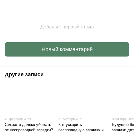
Добавьте первый отзыв
Новый комментарий
Другие записи
23 февраля 2023
31 октября 2021
8 октября 202
Сможете далеко убежать
Как ускорить
Будущее бе
от беспроводной зарядки?
беспроводную зарядку и
зарядки дл