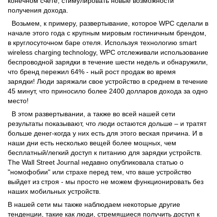
конечном счете, стимулировать новые возможности
получения дохода.
Возьмем, к примеру, развертывание, которое WPC сделали в
начале этого года с крупным мировым гостиничным брендом,
в круглосуточном баре отеля. Используя технологию smart
wireless charging technology, WPC отслеживали использование
беспроводной зарядки в течение шести недель и обнаружили,
что бренд пережил 64% - ный рост продаж во время
зарядки! Люди заряжали свое устройство в среднем в течение
45 минут, что приносило более 2400 долларов дохода за одно
место!
В этом развертывании, а также во всей нашей сети
результаты показывают, что люди остаются дольше – и тратят
больше денег-когда у них есть для этого веская причина. И в
наши дни есть несколько вещей более мощных, чем
бесплатный/легкий доступ к питанию для зарядки устройств.
The Wall Street Journal недавно опубликовала статью о
"номофобии" или страхе перед тем, что ваше устройство
выйдет из строя - мы просто не можем функционировать без
наших мобильных устройств.
В нашей сети мы также наблюдаем некоторые другие
тенденции, такие как люди, стремящиеся получить доступ к