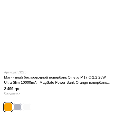
Артикул: 53220
Магнитный беспроводной повербанк Qinetiq M17 Qi2.2 25W
Ultra Slim 10000mAh MagSafe Power Bank Orange павербанк с
быстрой зарядкой USB для iPhone 12-17 Pro Max Orang
2 499 грн
Ожидается