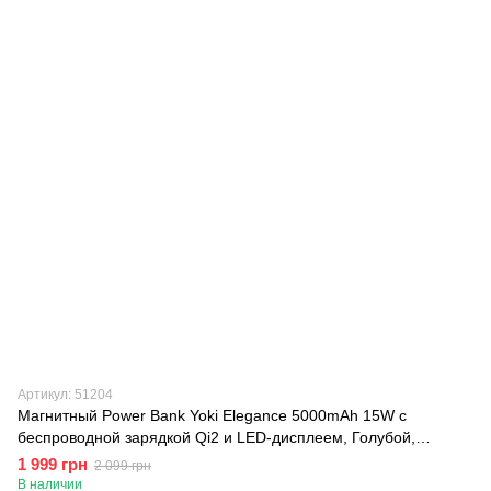
Артикул: 51204
Магнитный Power Bank Yoki Elegance 5000mAh 15W с
беспроводной зарядкой Qi2 и LED-дисплеем, Голубой,
Голубой
1 999 грн
2 099 грн
В наличии