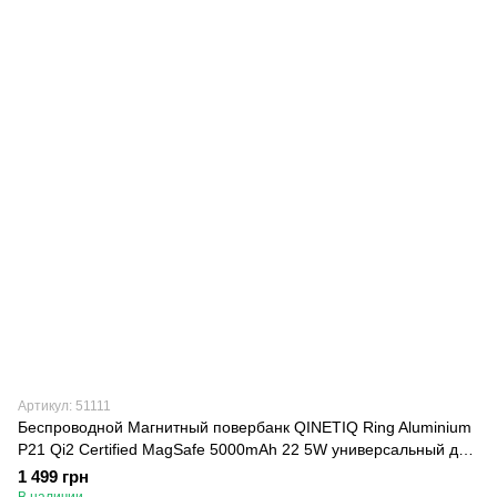
Артикул: 51111
Беспроводной Магнитный повербанк QINETIQ Ring Aluminium
P21 Qi2 Certified MagSafe 5000mAh 22 5W универсальный для
телефона iPhone Samsung, Голубой
1 499 грн