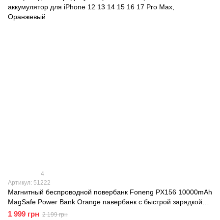
4
Артикул: 51222
Магнитный беспроводной повербанк Foneng PX156 10000mAh
MagSafe Power Bank Orange павербанк с быстрой зарядкой
USB компактный магсейф павербанк магнитная беспроводная
1 999 грн
2 199 грн