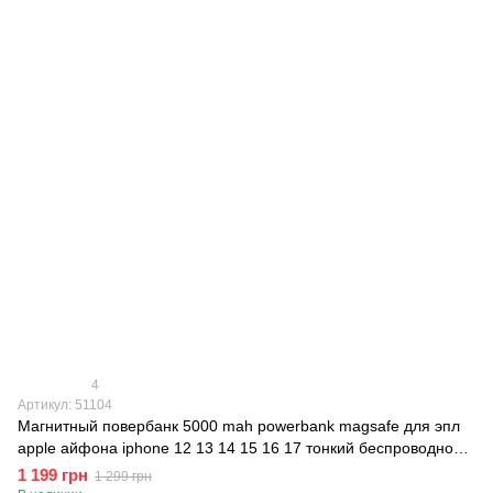
4
Артикул: 51104
Магнитный повербанк 5000 mah powerbank magsafe для эпл
apple айфона iphone 12 13 14 15 16 17 тонкий беспроводной
портативный MAGPRO slim QINETIQ Aluminium 20W, Бежевый
1 199 грн
1 299 грн