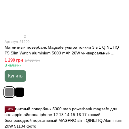
2
Артикул: 51209
Магнитный повербанк Magsafe ультра тонкий 3 в 1 QINETIQ
P5 Slim Watch aluminium 5000 mAh 20W универсальный
павербанк 2 в 1 для Apple Watch iPhone
1 299 грн
1 499 грн
В наличии
Купить
−8%