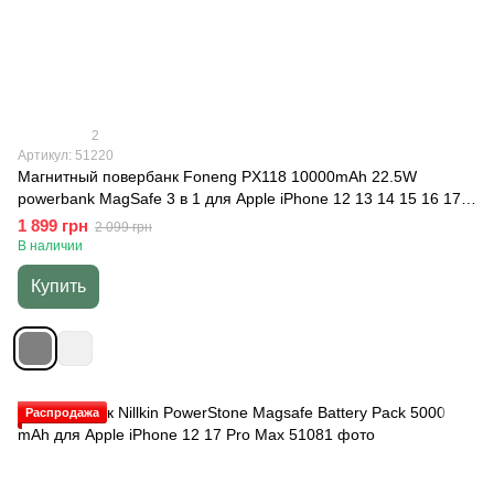
2
Артикул: 51220
Магнитный повербанк Foneng PX118 10000mAh 22.5W
powerbank MagSafe 3 в 1 для Apple iPhone 12 13 14 15 16 17
Apple Watch беспроводной портативный магсейф магнитная
1 899 грн
2 099 грн
беспроводная зарядка универсальный повербанк 10 000,
В наличии
Серый
Купить
Распродажа