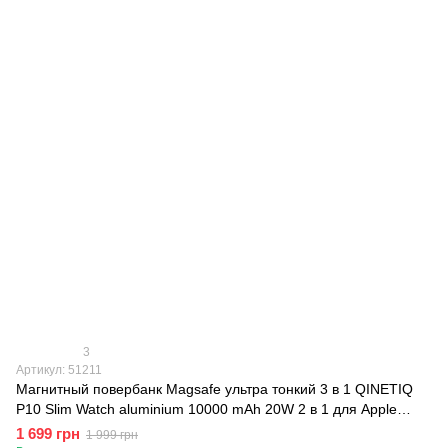
3
Артикул: 51211
Магнитный повербанк Magsafe ультра тонкий 3 в 1 QINETIQ
P10 Slim Watch aluminium 10000 mAh 20W 2 в 1 для Apple
Watch iPhone, Красно-золотой, Cosmic Orange
1 699 грн
1 999 грн