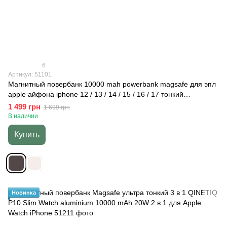
6
Артикул: 51101
Магнитный повербанк 10000 mah powerbank magsafe для эпл
apple айфона iphone 12 / 13 / 14 / 15 / 16 / 17 тонкий
беспроводной портативный MAGPRO slim QINETIQ Aluminium
1 499 грн
1 699 грн
20W, Space Gray, Gray Ocean-blue
В наличии
Купить
Новинка