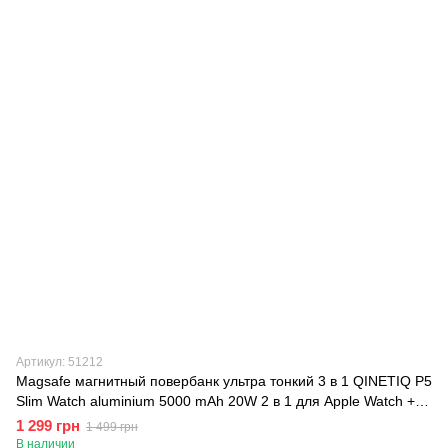
Артикул: 51212
Magsafe магнитный повербанк ультра тонкий 3 в 1 QINETIQ P5
Slim Watch aluminium 5000 mAh 20W 2 в 1 для Apple Watch +
iPhone, Серебристый, Серебристый
1 299 грн
1 499 грн
В наличии