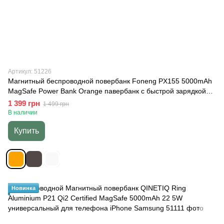
Артикул: 51226
Магнитный беспроводной повербанк Foneng PX155 5000mAh
MagSafe Power Bank Orange павербанк с быстрой зарядкой
USB компактный магсейф павербанк магнитная беспроводная
1 399 грн
1 499 грн
зарядка универсальный портативный аккумулятор для iPhone
В наличии
12 13 14 15 16 17 Pro Max, Оранжевый
Купить
Новинка