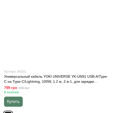
Артикул: 84201
Универсальный кабель YOKI UNIVERSE YK-UN91 USB-A/Type-
C на Type-C/Lightning, 100W, 1.2 м, 2-в-1, для зарядки
ноутбуков, смартфонов и планшетов, Черный
799 грн
999 грн
В наличии
Купить