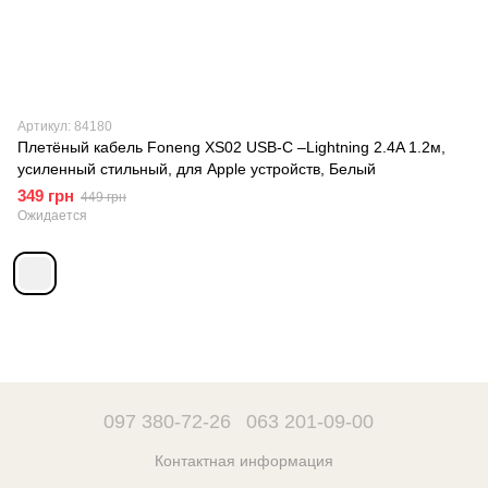
Артикул: 84180
Плетёный кабель Foneng XS02 USB-C –Lightning 2.4A 1.2м,
усиленный стильный, для Apple устройств, Белый
349 грн
449 грн
Ожидается
097 380-72-26
063 201-09-00
Контактная информация