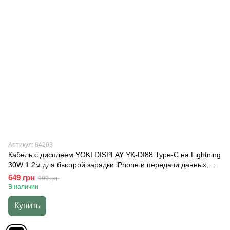
Артикул: 84203
Кабель с дисплеем YOKI DISPLAY YK-DI88 Type-C на Lightning
30W 1.2м для быстрой зарядки iPhone и передачи данных,
Черный
649 грн
999 грн
В наличии
Купить