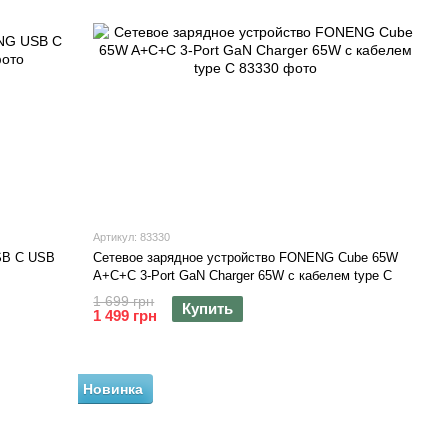
Артикул: 83330
SB C USB
Сетевое зарядное устройство FONENG Cube 65W
A+C+C 3-Port GaN Charger 65W с кабелем type C
1 699 грн
Купить
1 499 грн
Новинка