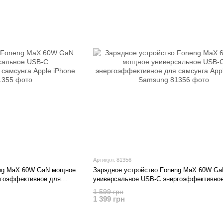
Артикул: 81356
eng MaX 60W GaN мощное
Зарядное устройство Foneng MaX 60W G
ргоэффективное для
универсальное USB-C энергоэффективно
msung
самсунга Apple iPhone Samsung
1 599 грн
1 399 грн