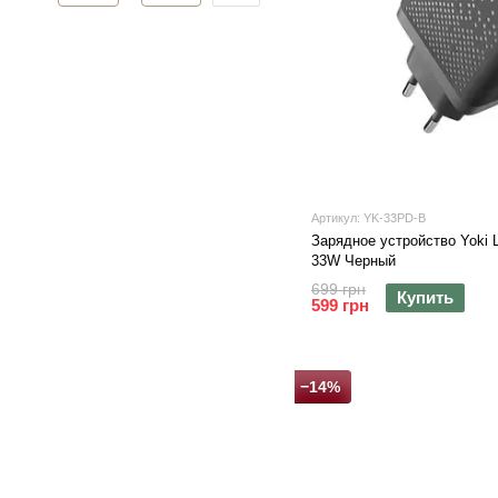
Артикул: YK-33PD-B
Зарядное устройство Yoki
33W Черный
699 грн
Купить
599 грн
−14%