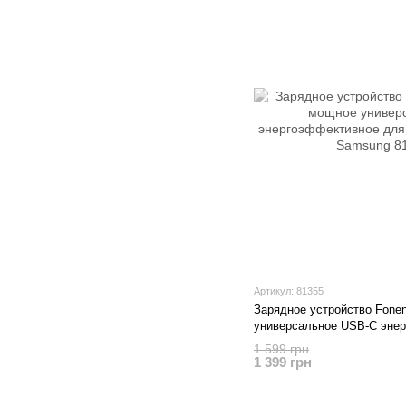
Артикул: 81355
Зарядное устройство Fon
универсальное USB-C эне
самсунга Apple iPhone Sa
1 599 грн
1 399 грн