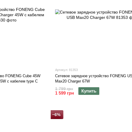
Артикул: 81353
ство FONENG Cube 45W
Сетевое зарядное устройство FONENG U
45W с кабелем type C
Max20 Charger 67W
1 799 грн
Купить
1 599 грн
−6%