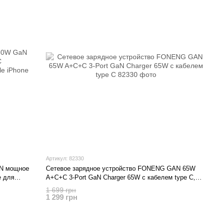
Артикул: 82330
aN мощное
Сетевое зарядное устройство FONENG GAN 65W
е для
A+C+C 3-Port GaN Charger 65W с кабелем type C,
Белый
1 699 грн
1 299 грн