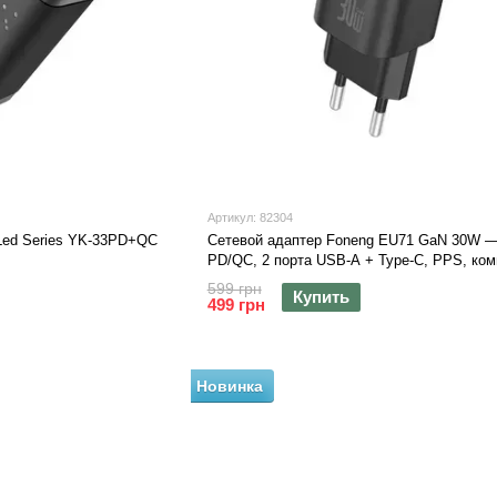
Артикул: 82304
 Led Series YK-33PD+QC
Сетевой адаптер Foneng EU71 GaN 30W —
PD/QC, 2 порта USB-A + Type-C, PPS, ко
блок, Черный
599 грн
Купить
499 грн
Новинка