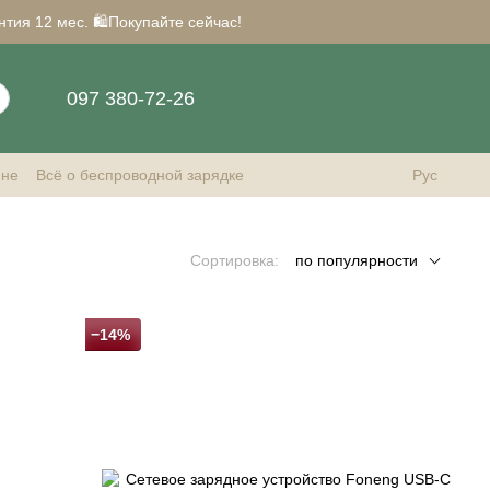
нтия 12 мес. 🛍️Покупайте сейчас!
097 380-72-26
ине
Всё о беспроводной зарядке
Рус
Сортировка:
по популярности
−14%