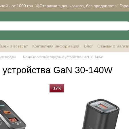
ой - от 1000 грн. 🚀Отправка в день заказа, без предоплат ✅ Гара
мен и возврат
Контактная информация
Блог
Отзывы о магаз
ля зарядки
Мощные сетевые зарядные устройства GaN 30-140W
 устройства GaN 30-140W
−17%