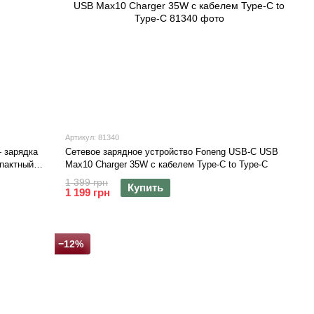
Артикул: 81340
 зарядка
Сетевое зарядное устройство Foneng USB-C USB
мпактный
Max10 Charger 35W с кабелем Type-C to Type-C
1 399 грн
Купить
1 199 грн
−12%