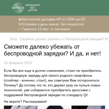
🔥Бесплатная доставка НП от 1000 грн.📦
🚀Отправка в день заказа, без предоплат
✅ Гарантия 12 мес. от магазина
Блог
Сможете далеко убежать от беспроводной зарядки? И д
Сможете далеко убежать от
беспроводной зарядки? И да, и нет!
23 февраля 2023
Если Вы все еще в долгих сомнениях, стоил ли приобретать
беспроводную зарядку для своего родного смартфона
(спойлер - конечно, стоит), мы советуем Вам поторопиться.
Почему? Да потому что те, кто держит руку на пульсе новых
технологий, уже собираются приобретать кроссовки с
поддержкой беспроводной зарядки по стандарту Qi!
Не верите? Рассказываем!