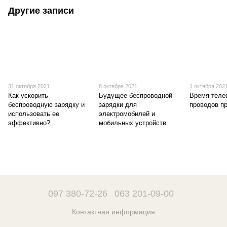
Другие записи
31 октября 2021
8 октября 2021
1 октября 202
Как ускорить
Будущее беспроводной
Время тел
беспроводную зарядку и
зарядки для
проводов п
использовать ее
электромобилей и
эффективно?
мобильных устройств
097 380-72-26
063 201-09-00
Контактная информация