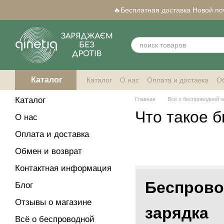
Перейти к основному контенту
🔥Бесплатная доставка Новой почт
Каталог
Каталог
О нас
Оплата и доставка
Об
Qi-совместимые смартфоны
Каталог
Главная
Всё о беспроводной з
Что такое 
О нас
Оплата и доставка
Обмен и возврат
Контактная информация
Беспрово
Блог
Отзывы о магазине
зарядка
Всё о беспроводной