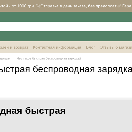
ой - от 1000 грн. 🚀Отправка в день заказа, без предоплат ✅ Гара
мен и возврат
Контактная информация
Блог
Отзывы о магаз
арядке
Что такое быстрая беспроводная зарядка?
быстрая беспроводная зарядк
дная быстрая