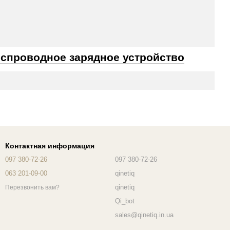
еспроводное зарядное устройство
Контактная информация
097 380-72-26
097 380-72-26
063 201-09-00
qinetiq
qinetiq
Перезвонить вам?
Qi_bot
sales@qinetiq.in.ua