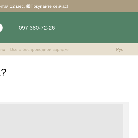
нтия 12 мес. 🛍️Покупайте сейчас!
097 380-72-26
ине
Всё о беспроводной зарядке
Рус
а?