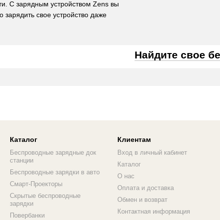
ти. С зарядным устройством Zens вы
о зарядить свое устройство даже
Найдите свое б
Каталог
Клиентам
Беспроводные зарядные док
Вход в личный кабинет
станции
Каталог
Беспроводные зарядки в авто
О нас
Смарт-Проекторы
Оплата и доставка
Скрытые беспроводные
Обмен и возврат
зарядки
Контактная информация
Повербанки