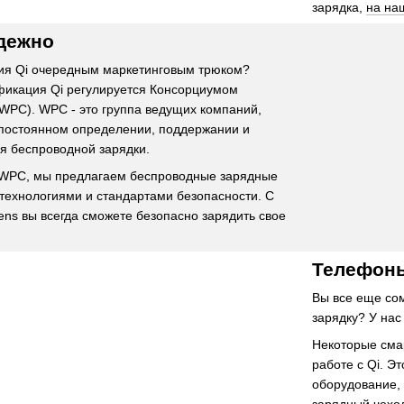
зарядка,
на на
дежно
ия Qi очередным маркетинговым трюком?
фикация Qi регулируется Консорциумом
WPC). WPC - это группа ведущих компаний,
 постоянном определении, поддержании и
ля беспроводной зарядки.
 WPC, мы предлагаем беспроводные зарядные
технологиями и стандартами безопасности. С
ns вы всегда сможете безопасно зарядить свое
Телефоны
Вы все еще со
зарядку? У нас
Некоторые сма
работе с Qi. Э
оборудование,