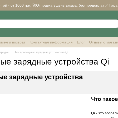
ой - от 1000 грн. 🚀Отправка в день заказа, без предоплат ✅ Гара
мен и возврат
Контактная информация
Блог
Отзывы о магаз
арядке
Беспроводные зарядные устройства Qi
ые зарядные устройства Qi
е зарядные устройства
Что такое
Qi - это глоба