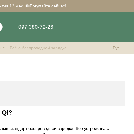
нтия 12 мес. 🛍️Покупайте сейчас!
097 380-72-26
ине
Всё о беспроводной зарядке
Рус
 Qi?
льный стандарт беспроводной зарядки. Все устройства с