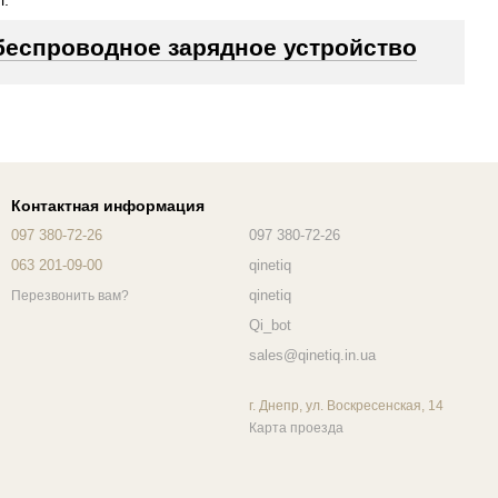
л.
беспроводное зарядное устройство
Контактная информация
097 380-72-26
097 380-72-26
063 201-09-00
qinetiq
qinetiq
Перезвонить вам?
Qi_bot
sales@qinetiq.in.ua
г. Днепр, ул. Воскресенская, 14
Карта проезда