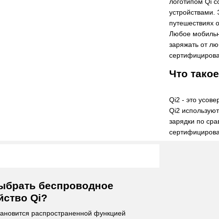
логотипом Qi 
устройствами. 
путешествиях о
Любое мобильн
заряжать от лю
сертифицирова
Что такое
Qi2 - это усов
Qi2 используют
зарядки по сра
сертифицирова
выбрать беспроводное
йство Qi?
тановится распространенной функцией