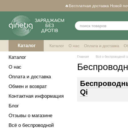
Перейти к основному контенту
🔥Бесплатная доставка Новой почт
Каталог
Каталог
О нас
Оплата и доставка
Об
Qi-совместимые смартфоны
Каталог
Главная
Всё о беспроводной з
Беспроводн
О нас
Оплата и доставка
Беспроводны
Обмен и возврат
Qi
Контактная информация
Блог
Отзывы о магазине
Всё о беспроводной