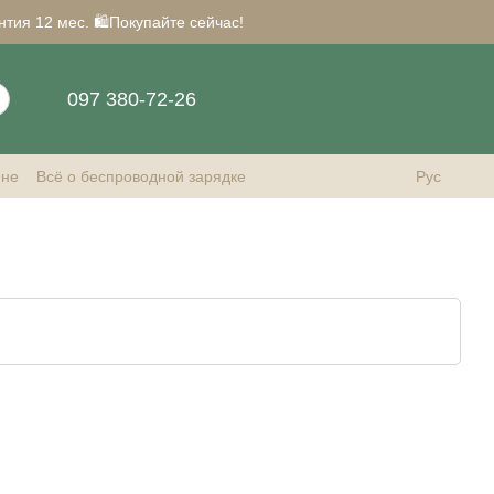
нтия 12 мес. 🛍️Покупайте сейчас!
097 380-72-26
ине
Всё о беспроводной зарядке
Рус