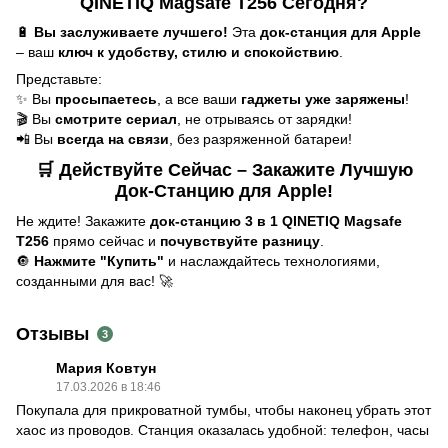
QINETIQ Magsafe T256 Сегодня?
🔋
Вы заслуживаете лучшего!
Эта
док-станция для Apple
– ваш
ключ к удобству, стилю и спокойствию
.
Представьте:
✨ Вы
просыпаетесь
, а все ваши
гаджеты уже заряжены
!
🎬 Вы
смотрите сериал
, не отрываясь от зарядки!
📲 Вы
всегда на связи
, без разряженной батареи!
🛒
Действуйте Сейчас – Закажите Лучшую
Док-Станцию для Apple!
Не ждите! Закажите
док-станцию 3 в 1 QINETIQ Magsafe
T256
прямо сейчас и
почувствуйте разницу
.
🔘
Нажмите "Купить"
и наслаждайтесь технологиями,
созданными для вас! 🚀
Отзывы
3
Мария Ковтун
17.03.2026 в 18:46
Покупала для прикроватной тумбы, чтобы наконец убрать этот
хаос из проводов. Станция оказалась удобной: телефон, часы