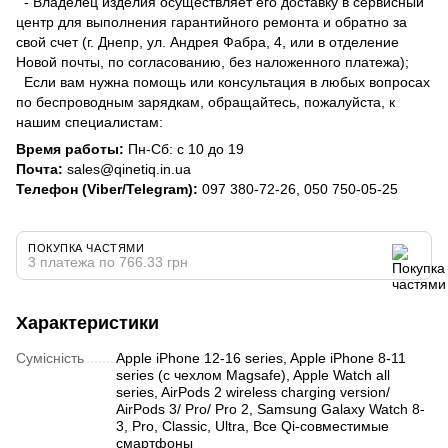
- Владелец изделия осуществляет его доставку в сервисный
центр для выполнения гарантийного ремонта и обратно за
свой счет (г. Днепр, ул. Андрея Фабра, 4, или в отделение
Новой почты, по согласованию, без наложенного платежа);
Если вам нужна помощь или консультация в любых вопросах
по беспроводным зарядкам, обращайтесь, пожалуйста, к
нашим специалистам:
Время работы:
Пн-Сб: с 10 до 19
Почта:
sales@qinetiq.in.ua
Телефон (Viber/Telegram):
097 380-72-26, 050 750-05-25
ПОКУПКА ЧАСТЯМИ
3 платежа по 766.33 грн
Характеристики
Сумісність
Apple iPhone 12-16 series, Apple iPhone 8-11
series (с чехлом Magsafe), Apple Watch all
series, AirPods 2 wireless charging version/
AirPods 3/ Pro/ Pro 2, Samsung Galaxy Watch 8-
3, Pro, Classic, Ultra, Все Qi-совместимые
смартфоны