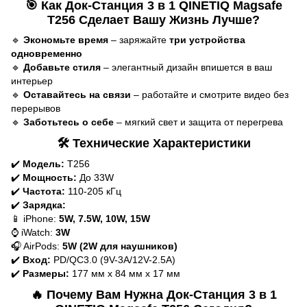
🎯
Как Док-Станция 3 в 1 QINETIQ Magsafe
T256 Сделает Вашу Жизнь Лучше?
🔹
Экономьте время
– заряжайте
три устройства
одновременно
🔹
Добавьте стиля
– элегантный дизайн впишется в ваш
интерьер
🔹
Оставайтесь на связи
– работайте и смотрите видео без
перерывов
🔹
Заботьтесь о себе
– мягкий свет и защита от перегрева
🛠
Технические Характеристики
✔️
Модель:
T256
✔️
Мощность:
До 33W
✔️
Частота:
110-205 кГц
✔️
Зарядка:
📱 iPhone:
5W, 7.5W, 10W, 15W
⌚ iWatch:
3W
🎧 AirPods:
5W (2W для наушников)
✔️
Вход:
PD/QC3.0 (9V-3A/12V-2.5A)
✔️
Размеры:
177 мм x 84 мм x 17 мм
🔥
Почему Вам Нужна Док-Станция 3 в 1