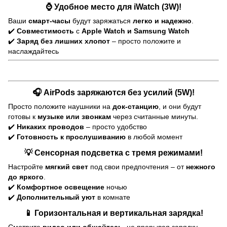
⌚
Удобное место для iWatch (3W)!
Ваши
смарт-часы
будут заряжаться
легко и надежно
.
✔️
Совместимость
с
Apple Watch и Samsung Watch
✔️
Заряд без лишних хлопот
– просто положите и
наслаждайтесь
🎧
AirPods заряжаются без усилий (5W)!
Просто положите наушники на
док-станцию
, и они будут
готовы к
музыке или звонкам
через считанные минуты.
✔️
Никаких проводов
– просто удобство
✔️
Готовность к прослушиванию
в любой момент
💡
Сенсорная подсветка с тремя режимами!
Настройте
мягкий свет
под свои предпочтения – от
нежного
до яркого
.
✔️
Комфортное освещение
ночью
✔️
Дополнительный уют
в комнате
📱
Горизонтальная и вертикальная зарядка!
Смотрите
видео или общайтесь
, не прерывая зарядку.