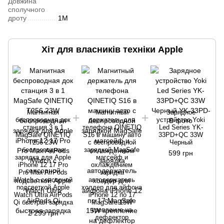
Довжина
сполучного
дроту
1М
Хіт для власників техніки Apple
Магнитная
Магнитный
Зарядное
беспроводная док
держатель для
устройство Yoki
станция 3 в 1
телефона QINETIQ
Led Series YK-
MagSafe QINETIQ
S16 в машину авто
33PD+QC 33W
T256 23W
с беспроводной
Черный
беспроводная
зарядкой MagSafe
599 грн
зарядка для Apple
магсейф и
iPhone 12 17 Pro
охлаждением
A
Pro Max AirPods
зарядка
iWatch с сенсорной
автодержатель
подсветкой Apple
холдер для айфона
Watch Ultra AirPods
iPhone 12 по 17
Qi быстрая зарядка
MagSafe 15W
крепление на
2 299 грн
дефлектор