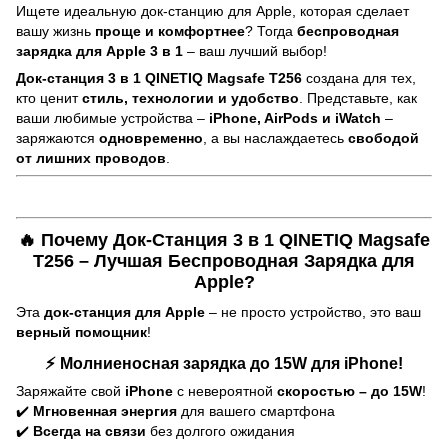
Ищете идеальную док-станцию для Apple, которая сделает
вашу жизнь
проще и комфортнее
? Тогда
беспроводная
зарядка для Apple 3 в 1
– ваш лучший выбор!
Док-станция 3 в 1 QINETIQ Magsafe T256
создана для тех,
кто ценит
стиль, технологии и удобство
. Представьте, как
ваши любимые устройства –
iPhone, AirPods и iWatch
–
заряжаются
одновременно
, а вы наслаждаетесь
свободой
от лишних проводов
.
🔥 Почему Док-Станция 3 в 1 QINETIQ Magsafe
T256 – Лучшая Беспроводная Зарядка для
Apple?
Эта
док-станция для Apple
– не просто устройство, это ваш
верный помощник
!
⚡
Молниеносная зарядка до 15W для iPhone!
Заряжайте свой
iPhone
с невероятной
скоростью – до 15W
!
✔️
Мгновенная энергия
для вашего смартфона
✔️
Всегда на связи
без долгого ожидания