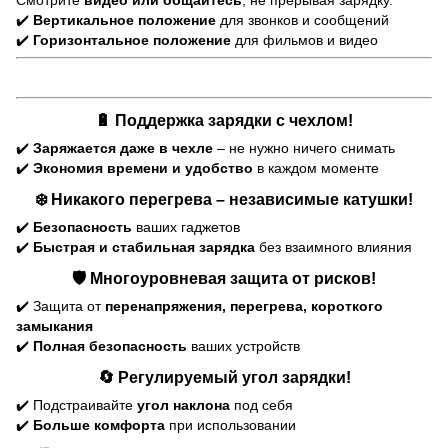
✔️
Вертикальное положение
для звонков и сообщений
✔️
Горизонтальное положение
для фильмов и видео
🔋
Поддержка зарядки с чехлом!
✔️
Заряжается даже в чехле
– не нужно ничего снимать
✔️
Экономия времени и удобство
в каждом моменте
❄️
Никакого перегрева – независимые катушки!
✔️
Безопасность
ваших гаджетов
✔️
Быстрая и стабильная зарядка
без взаимного влияния
🛡️
Многоуровневая защита от рисков!
✔️ Защита от
перенапряжения, перегрева, короткого
замыкания
✔️
Полная безопасность
ваших устройств
🔄
Регулируемый угол зарядки!
✔️ Подстраивайте
угол наклона
под себя
✔️
Больше комфорта
при использовании