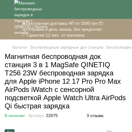
🔥Бесплатная доставка НП от 1000 грн.📦
🚀Отправка в день заказа, без предоплат
✅ Гарантия 12 мес. от магазина
Каталог
Беспроводные зарядные док станции
Беспроводны
Магнитная беспроводная док
станция 3 в 1 MagSafe QINETIQ
T256 23W беспроводная зарядка
для Apple iPhone 12 17 Pro Pro Max
AirPods iWatch с сенсорной
подсветкой Apple Watch Ultra AirPods
Qi быстрая зарядка
В наличии
Артикул:
22075
3 отзыва