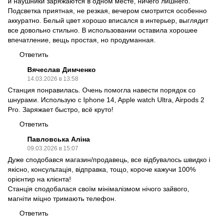
и наушники заряжаются в одном месте, ничего лишнего.
Подсветка приятная, не резкая, вечером смотрится особенно
аккуратно. Белый цвет хорошо вписался в интерьер, выглядит
все довольно стильно. В использовании оставила хорошее
впечатление, вещь простая, но продуманная.
Ответить
Вячеслав Димченко
14.03.2026 в 13:58
Станция понравилась. Очень помогла навести порядок со
шнурами. Использую с Iphone 14, Apple watch Ultra, Airpods 2
Pro. Заряжает быстро, всё круто!
Ответить
Павловська Аліна
09.03.2026 в 15:07
Дуже сподобався магазин/продавець, все відбувалось швидко і
якісно, консультація, відправка, тощо, короче кажучи 100%
орієнтир на клієнта!
Станція сподобалася своїм мінімалізмом нічого зайвого,
магніти міцно тримають телефон.
Ответить