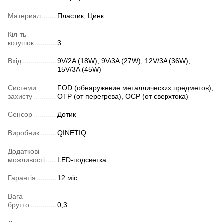
Материал
Пластик, Цинк
Кіл-ть
котушок
3
Вхід
9V/2A (18W), 9V/3A (27W), 12V/3A (36W),
15V/3A (45W)
Системи
FOD (обнаружение металлических предметов),
захисту
OTP (от перегрева), OCP (от сверхтока)
Сенсор
Дотик
Виробник
QINETIQ
Додаткові
можливості
LED-подсветка
Гарантія
12 міс
Вага
брутто
0,3