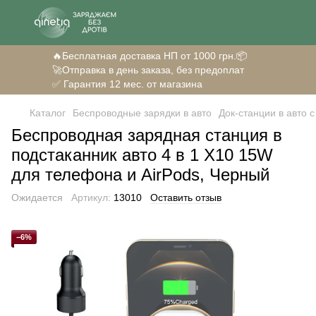
🔥Бесплатная доставка НП от 1000 грн.📦
🚀Отправка в день заказа, без предоплат
✅ Гарантия 12 мес. от магазина
Каталог
Беспроводные зарядки в авто
Док-станции в авто 
Беспроводная зарядная станция в
подстаканник авто 4 в 1 X10 15W
для телефона и AirPods, Черный
Ожидается
Артикул:
13010
Оставить отзыв
−6%