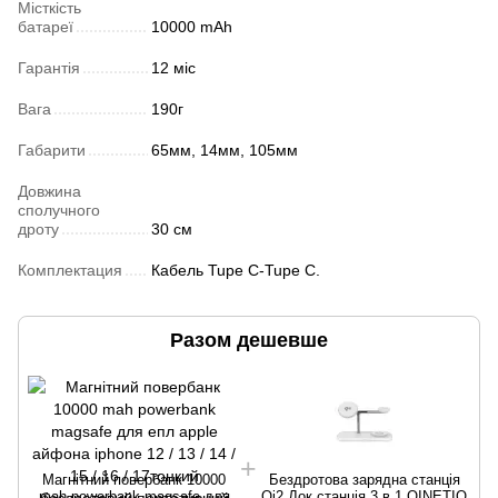
Місткість
батареї
10000 mAh
Гарантія
12 міс
Вага
190г
Габарити
65мм, 14мм, 105мм
Довжина
сполучного
дроту
30 см
Комплектация
Кабель Tupe C-Tupe C.
Разом дешевше
Магнітний повербанк 10000
Бездротова зарядна станція
mah powerbank magsafe для
Qi2 Док станція 3 в 1 QINETIQ