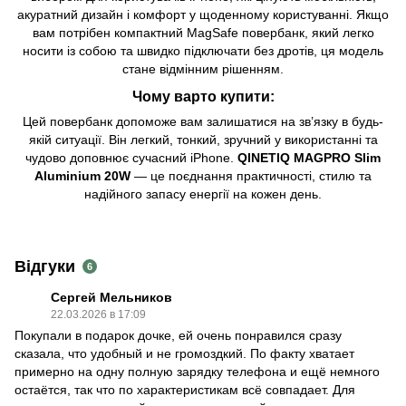
акуратний дизайн і комфорт у щоденному користуванні. Якщо
вам потрібен компактний MagSafe повербанк, який легко
носити із собою та швидко підключати без дротів, ця модель
стане відмінним рішенням.
Чому варто купити:
Цей повербанк допоможе вам залишатися на зв’язку в будь-
якій ситуації. Він легкий, тонкий, зручний у використанні та
чудово доповнює сучасний iPhone.
QINETIQ MAGPRO Slim
Aluminium 20W
— це поєднання практичності, стилю та
надійного запасу енергії на кожен день.
Відгуки
6
Сергей Мельников
22.03.2026 в 17:09
Покупали в подарок дочке, ей очень понравился сразу
сказала, что удобный и не громоздкий. По факту хватает
примерно на одну полную зарядку телефона и ещё немного
остаётся, так что по характеристикам всё совпадает. Для