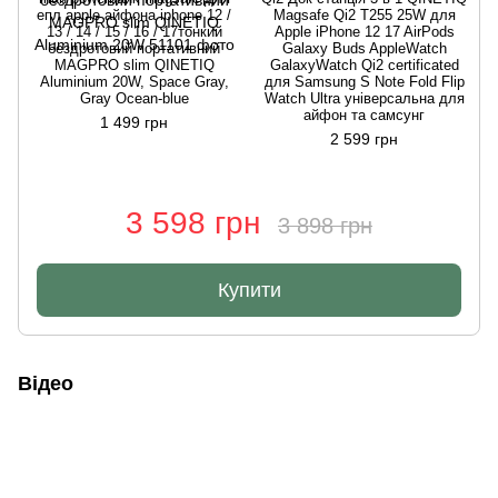
епл apple айфона iphone 12 /
Magsafe Qi2 T255 25W для
13 / 14 / 15 / 16 / 17тонкий
Apple iPhone 12 17 AirPods
бездротовий портативний
Galaxy Buds AppleWatch
MAGPRO slim QINETIQ
GalaxyWatch Qi2 certificated
Aluminium 20W, Space Gray,
для Samsung S Note Fold Flip
Gray Ocean-blue
Watch Ultra універсальна для
айфон та самсунг
1 499 грн
2 599 грн
3 598 грн
3 898 грн
Купити
Відео