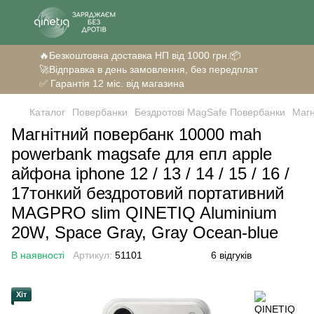
🔥Безкоштовна доставка НП від 1000 грн.📦
🚀Відправка в день замовлення, без передплат
✅ Гарантія 12 міс. від магазина
Каталог
Повербанки
Бездротові MagSafe Повербанки
Магн
Магнітний повербанк 10000 mah
powerbank magsafe для епл apple
айфона iphone 12 / 13 / 14 / 15 / 16 /
17тонкий бездротовий портативний
MAGPRO slim QINETIQ Aluminium
20W, Space Gray, Gray Ocean-blue
В наявності
Артикул:
51101
6 відгуків
Хіт