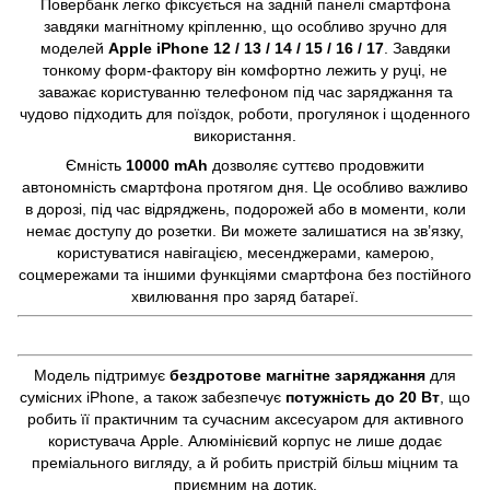
Повербанк легко фіксується на задній панелі смартфона
завдяки магнітному кріпленню, що особливо зручно для
моделей
Apple iPhone 12 / 13 / 14 / 15 / 16 / 17
. Завдяки
тонкому форм-фактору він комфортно лежить у руці, не
заважає користуванню телефоном під час заряджання та
чудово підходить для поїздок, роботи, прогулянок і щоденного
використання.
Ємність
10000 mAh
дозволяє суттєво продовжити
автономність смартфона протягом дня. Це особливо важливо
в дорозі, під час відряджень, подорожей або в моменти, коли
немає доступу до розетки. Ви можете залишатися на зв’язку,
користуватися навігацією, месенджерами, камерою,
соцмережами та іншими функціями смартфона без постійного
хвилювання про заряд батареї.
Модель підтримує
бездротове магнітне заряджання
для
сумісних iPhone, а також забезпечує
потужність до 20 Вт
, що
робить її практичним та сучасним аксесуаром для активного
користувача Apple. Алюмінієвий корпус не лише додає
преміального вигляду, а й робить пристрій більш міцним та
приємним на дотик.