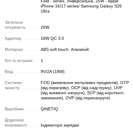
Fold - series, Універсальна, 25W - Apple
iPhone 16/17 series/ Samsung Galaxy S26
Ultra
Загальна
потужність
20W
Адаптер
18W QC 3.0
Матеріал
ABS soft touch, Алюміній
Кіл-ть котушок
1
Вхід
9V/2A (18W)
Системи
FOD (виявлення металевих предметів), OTP
захисту
(від перегріву), OCP (від надструму), UVP
(від зниженої напруги), SCP (від короткого
замикання), OVP (від перенапруги)
Виробник
QINETIQ
Додаткові
можливості
Індикатори зарядки