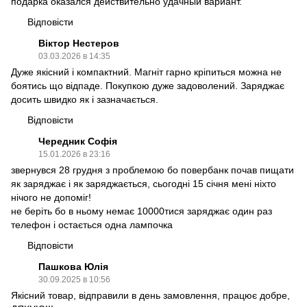
подарка оказался действительно удачный вариант.
Відповісти
Віктор Нестеров
03.03.2026 в 14:35
Дуже якісний і компактний. Магніт гарно кріпиться можна не
боятись що відпаде. Покупкою дуже задоволений. Заряджає
досить швидко як і зазначається.
Відповісти
Чередник Софія
15.01.2026 в 23:16
звернувся 28 грудня з проблемою бо повербанк почав пищати
як заряджає і як заряджається, сьогодні 15 січня мені ніхто
нічого не допоміг!
не беріть бо в ньому немає 10000тися заряджає один раз
телефон і остається одна лампочка
Відповісти
Пашкова Юлія
30.09.2025 в 10:56
Якісний товар, відправили в день замовлення, працює добре,