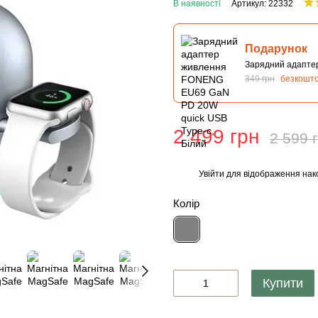
В наявності
Артикул: 22332
Подарунок
Зарядний адапте
349 грн
безкошт
2 499 грн
2 599 
Увійти
для відображення нак
%
Колір
Купити