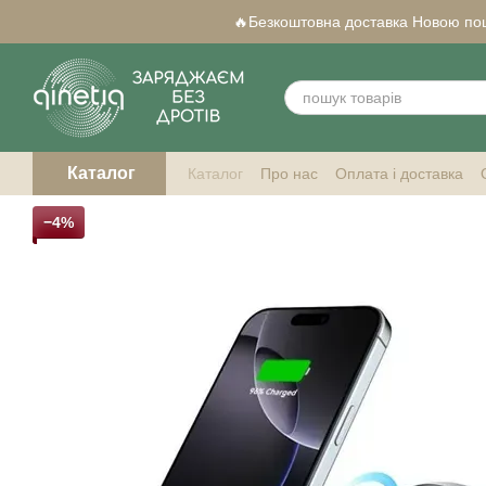
Перейти до основного контенту
🔥Безкоштовна доставка Новою пошт
Каталог
Каталог
Про нас
Оплата і доставка
Qi-сумісні смартфони
−4%