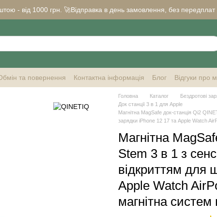
ою - від 1000 грн. 🚀Відправка в день замовлення, без передплат ✅ 
Обмін та повернення
Контактна інформація
Блог
Відгуки про 
Головна
Каталог
Бездротові заря
Док станції 3 в 1 для Apple
Магнітна MagSafe док-станція Qi2 QINE
зарядки iPhone 12 17 та Apple Watch Air
Магнітна MagSaf
Stem 3 в 1 з се
відкриттям для ш
Apple Watch AirP
магнітна систем 