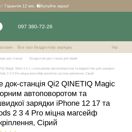
Гарантія 12 міс. 🛍️Купуйте зараз!
097 380-72-26
магазин
Все про бездротову зарядку
Укр
дні док станції
Бездротові док станції для Apple
TIQ Magic Stem 3 в 1 з сенсорним автоповоротом та відкриттям для швидкої
Pods 2 3 4 Pro міцна магсейф магнітна систем кріплення, Сірий
e док-станція Qi2 QINETIQ Magic
нсорним автоповоротом та
видкої зарядки iPhone 12 17 та
ods 2 3 4 Pro міцна магсейф
кріплення, Сірий