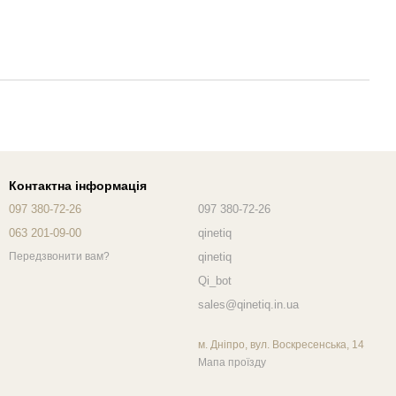
Контактна інформація
097 380-72-26
097 380-72-26
063 201-09-00
qinetiq
qinetiq
Передзвонити вам?
Qi_bot
sales@qinetiq.in.ua
м. Дніпро, вул. Воскресенська, 14
Мапа проїзду