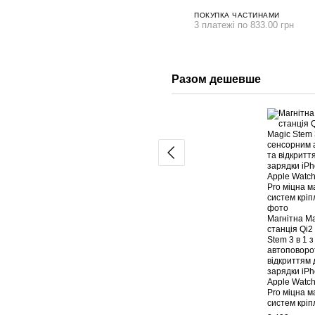
ПОКУПКА ЧАСТИНАМИ
3 платежі по 833.00 грн
Разом дешевше
Магнітна Ma
станція Qi2
Stem 3 в 1 
автоповоро
відкриттям 
зарядки iPh
Apple Watch
Pro міцна м
систем кріп