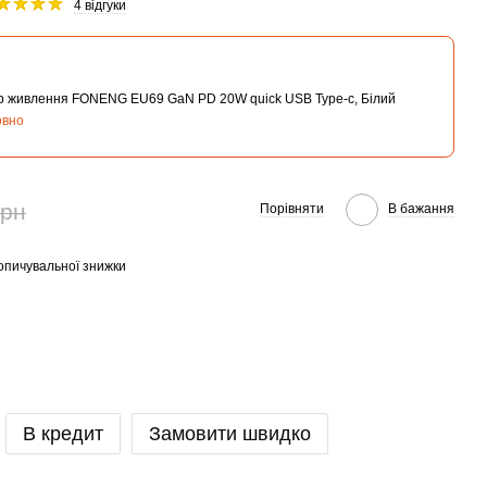
4 відгуки
р живлення FONENG EU69 GaN PD 20W quick USB Type-c, Білий
овно
грн
Порівняти
В бажання
опичувальної знижки
В кредит
Замовити швидко