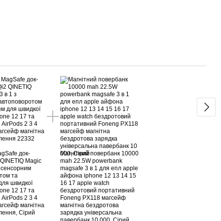
Раз
gSafe док-
Магнітний повербанк 10000
 QINETIQ Magic
mah 22.5W powerbank
з сенсорним
magsafe 3 в 1 для епл apple
том та
айфона iphone 12 13 14 15
для швидкої
16 17 apple watch
one 12 17 та
бездротовий портативний
 AirPods 2 3 4
Foneng PX118 магсейф
агсейф магнітна
магнітна бездротова
лення, Сірий
зарядка універсальна
павербанк 10 000, Сірий