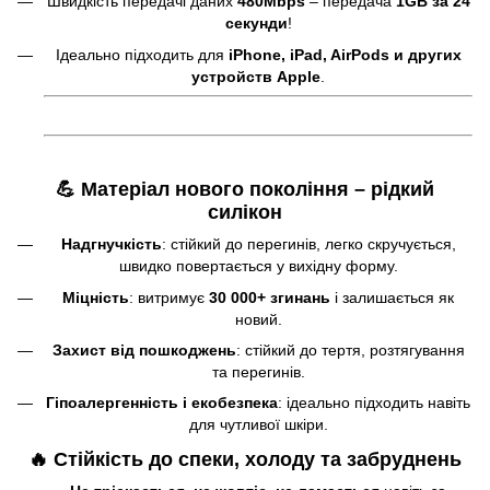
Швидкість передачі даних
480Mbps
– передача
1GB за 24
секунди
!
Ідеально підходить для
iPhone, iPad, AirPods и других
устройств Apple
.
💪 Матеріал нового покоління – рідкий
силікон
Надгнучкість
: стійкий до перегинів, легко скручується,
швидко повертається у вихідну форму.
Міцність
: витримує
30 000+ згинань
і залишається як
новий.
Захист від пошкоджень
: стійкий до тертя, розтягування
та перегинів.
Гіпоалергенність і екобезпека
: ідеально підходить навіть
для чутливої шкіри.
🔥 Стійкість до спеки, холоду та забруднень