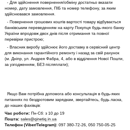
- Для здійснення повернення/обміну достатньо вказати
номер, дату замовлення, ПІБ та номер телефону, за яким
здійснювався замовлення.
- Повернення грошових коштів вартості товару відбувається
банківським переведенням на карту Покупця будь-якого банку
України впродовж двох днів після отримання та повної
перевірки пристрою;
- Власник виробу здійснює його доставку в сервісний центр
для виконання гарантійного ремонту і назад за свій рахунок
(м. Дніпр, ул. Андрея Фабра, 4, або в відділення Нової Пошти,
за узгодженням, БЕЗ післяплати);
Якщо Вам потрібна допомога або консультація в будь-яких
питаннях по бездротовим зарядкам, звертайтесь, будь ласка,
до наших фахівців:
Час роботи:
Пн-Сб: з 10 до 19
Пошта:
sales@qinetiq.in.ua
Телефон (Viber/Telegram):
097 380-72-26, 050 750-05-25