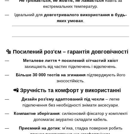
Не тріскається, не жовтіє, не ламається
навіть за
екстремальних температур.
Ідеальний для
довготривалого використання в будь-
яких умовах
.
🔩 Посилений роз'єм – гарантія довговічності
Металеве лиття + посилений сітчастий хвіст
захищають від частих підключень і відключень.
Більше 30 000 тестів на згинання
підтверджують його
зносостійкість.
📲 Зручність та комфорт у використанні
Дизайн роз'єму адаптований під чохли
– легке
підключення без необхідності знімати аксесуари.
Компактне зберігання
: силіконовий фіксатор у комплекті
допомагає акуратно складати кабель.
Приємний на дотик
: м'яка, гладка поверхня робить
процес використання ще комфортнішим.