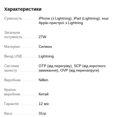
Характеристики
Сумісність
iPhone (з Lightning), iPad (Lightning), інші
Apple-пристрої з Lightning
Загальна
потужність
27W
Матеріал
Силікон
Вихід USB
Lightning
Системи
OTP (від перегріву), SCP (від короткого
захисту
замикання), OVP (від перенапруги)
Виробник
Nillkin
Країна
виробник
Китай
Гарантія
12 міс
Вага
31гр