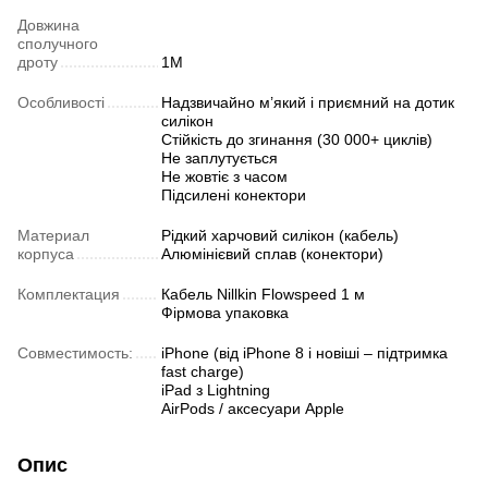
Довжина
сполучного
дроту
1М
Особливості
Надзвичайно м’який і приємний на дотик
силікон
Стійкість до згинання (30 000+ циклів)
Не заплутується
Не жовтіє з часом
Підсилені конектори
Материал
Рідкий харчовий силікон (кабель)
корпуса
Алюмінієвий сплав (конектори)
Комплектация
Кабель Nillkin Flowspeed 1 м
Фірмова упаковка
Совместимость:
iPhone (від iPhone 8 і новіші – підтримка
fast charge)
iPad з Lightning
AirPods / аксесуари Apple
Опис