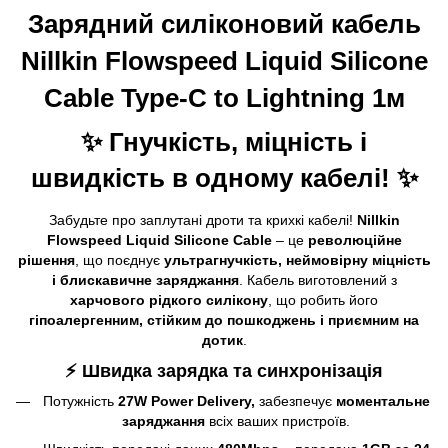
Зарядний силіконовий кабель
Nillkin Flowspeed Liquid Silicone
Cable Type-C to Lightning 1м
✨ Гнучкість, міцність і
швидкість в одному кабелі! ✨
Забудьте про заплутані дроти та крихкі кабелі!
Nillkin
Flowspeed Liquid Silicone Cable
– це
революційне
рішення
, що поєднує
ультрагнучкість, неймовірну міцність
і блискавичне заряджання
. Кабель виготовлений з
харчового рідкого силікону
, що робить його
гіпоалергенним, стійким до пошкоджень і приємним на
дотик
.
⚡ Швидка зарядка та синхронізація
Потужність
27W Power Delivery,
забезпечує
моментальне
заряджання
всіх ваших пристроїв.