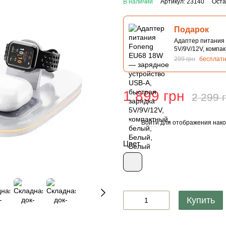
В наличии
Артикул: 23140
Оста
Подарок
Адаптер питания
5V/9V/12V, компа
299 грн
бесплат
1 899 грн
2 299 
Войти
для отображения нако
%
Цвет
Купить