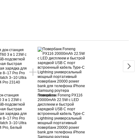
Вме
ок-станция
Повербанк Foneng PX116
 3 в 1 23W с
20000mAh 22.5W с LED
GB-подсветкой
дисплеем и быстрой
ная быстрая
зарядкой USB C порт
ая зарядка для
встроенный кабель Type-C
e 8–17 Pro Pro
Lightning универсальный
atch 3–10 Ultra
мощный портативный
 4 Pro, Белый
повербанк 20000 power
bank для телефона iPhone
Samsung роутера