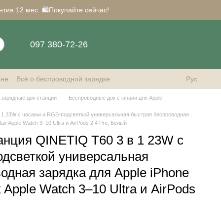
нтия 12 мес. 🛍️Покупайте сейчас!
097 380-72-26
ине
Всё о беспроводной зарядке
Рус
зарядные док станции
Беспроводные док станции для Apple
в 1 23W с часами и RGB-подсветкой универсальная быстрая беспроводная
ax Apple Watch 3–10 Ultra и AirPods 2 4 Pro, Белый
анция QINETIQ T60 3 в 1 23W с
одсветкой универсальная
одная зарядка для Apple iPhone
 Apple Watch 3–10 Ultra и AirPods