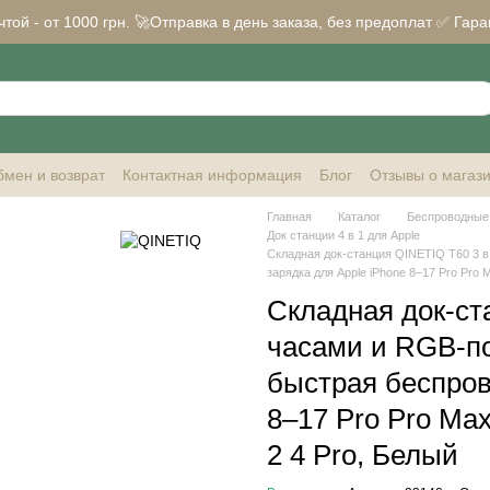
ой - от 1000 грн. 🚀Отправка в день заказа, без предоплат ✅ Гара
мен и возврат
Контактная информация
Блог
Отзывы о магаз
Главная
Каталог
Беспроводные 
Док станции 4 в 1 для Apple
Складная док-станция QINETIQ T60 3 
зарядка для Apple iPhone 8–17 Pro Pro M
Складная док-ст
часами и RGB-п
быстрая беспров
8–17 Pro Pro Max
2 4 Pro, Белый