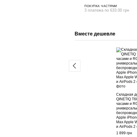
ПОКУПКА ЧАСТЯМИ
3 платежа по 633.00 грн
Вместе дешевле
Складная д
QINETIQ T60
часами и R
универсаль
беспроводн
Apple iPhon
Max Apple W
и AirPods 2
1 899 грн