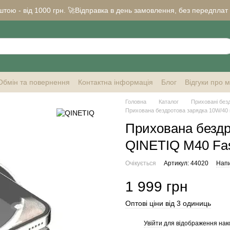
ою - від 1000 грн. 🚀Відправка в день замовлення, без передплат ✅ 
Обмін та повернення
Контактна інформація
Блог
Відгуки про 
Головна
Каталог
Приховані безд
Прихована бездротова зарядка 10W/40
Прихована безд
QINETIQ М40 Fas
Очікується
Артикул: 44020
Напи
1 999 грн
Оптові ціни від 3 одиниць
Увійти
для відображення нак
%