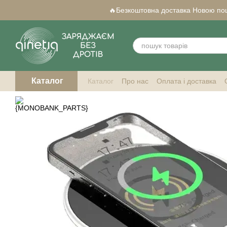
Перейти до основного контенту
🔥Безкоштовна доставка Новою пошт
Каталог
Каталог
Про нас
Оплата і доставка
Qi-сумісні смартфони