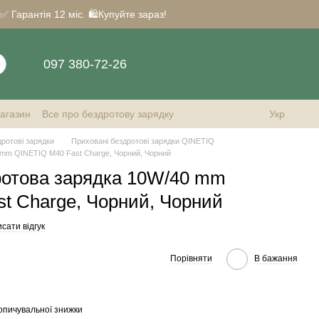
Гарантія 12 міс. 🛍️Купуйте зараз!
097 380-72-26
магазин
Все про бездротову зарядку
Укр
ротові зарядки
Приховані бездротові зарядки QINETIQ
 mm QINETIQ М40 Fast Charge, Чорний, Чорний
ротова зарядка 10W/40 mm
t Charge, Чорний, Чорний
сати відгук
Порівняти
В бажання
опичувальної знижки