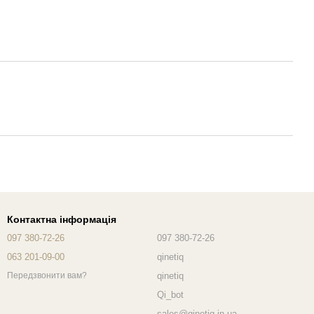
Контактна інформація
097 380-72-26
097 380-72-26
063 201-09-00
qinetiq
qinetiq
Передзвонити вам?
Qi_bot
sales@qinetiq.in.ua