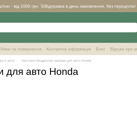
ою - від 1000 грн. 🚀Відправка в день замовлення, без передплат ✅ 
Обмін та повернення
Контактна інформація
Блог
Відгуки про 
ки в авто
Кастомні бездротові зарядки для авто Honda
и для авто Honda