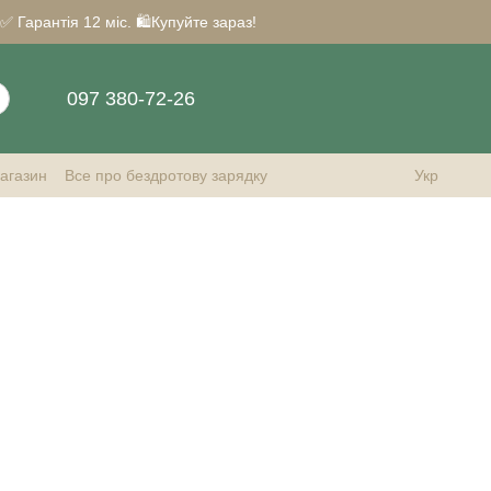
Гарантія 12 міс. 🛍️Купуйте зараз!
097 380-72-26
магазин
Все про бездротову зарядку
Укр