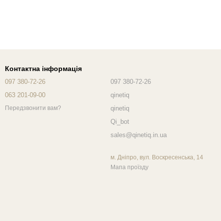
Контактна інформація
097 380-72-26
097 380-72-26
063 201-09-00
qinetiq
qinetiq
Передзвонити вам?
Qi_bot
sales@qinetiq.in.ua
м. Дніпро, вул. Воскресенська, 14
Мапа проїзду