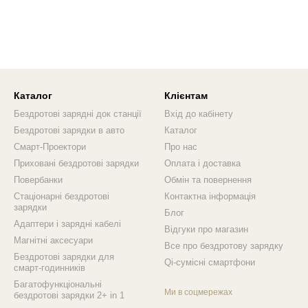
Каталог
Клієнтам
Бездротові зарядні док станції
Вхід до кабінету
Бездротові зарядки в авто
Каталог
Смарт-Проектори
Про нас
Приховані бездротові зарядки
Оплата і доставка
Повербанки
Обмін та повернення
Стаціонарні бездротові
Контактна інформація
зарядки
Блог
Адаптери і зарядні кабелі
Відгуки про магазин
Магнітні аксесуари
Все про бездротову зарядку
Бездротові зарядки для
Qi-сумісні смартфони
смарт-годинників
Багатофункціональні
Ми в соцмережах
бездротові зарядки 2+ in 1