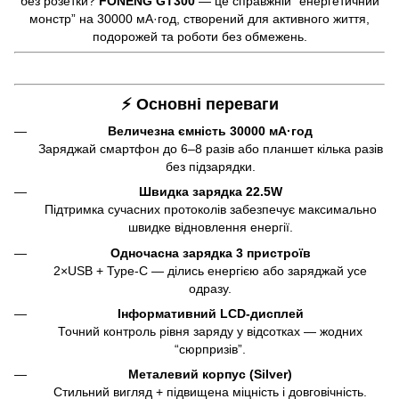
без розетки?
FONENG GT300
— це справжній “енергетичний
монстр” на 30000 мА·год, створений для активного життя,
подорожей та роботи без обмежень.
⚡ Основні переваги
Величезна ємність 30000 мА·год
Заряджай смартфон до 6–8 разів або планшет кілька разів
без підзарядки.
Швидка зарядка 22.5W
Підтримка сучасних протоколів забезпечує максимально
швидке відновлення енергії.
Одночасна зарядка 3 пристроїв
2×USB + Type-C — ділись енергією або заряджай усе
одразу.
Інформативний LCD-дисплей
Точний контроль рівня заряду у відсотках — жодних
“сюрпризів”.
Металевий корпус (Silver)
Стильний вигляд + підвищена міцність і довговічність.