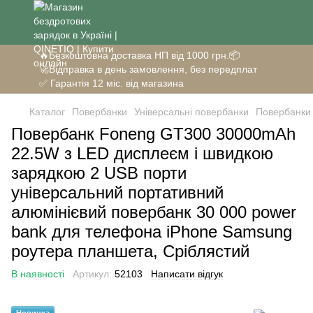
🔥Безкоштовна доставка НП від 1000 грн.📦
🚀Відправка в день замовлення, без передплат
✅ Гарантія 12 міс. від магазина
Каталог
Повербанки
Універсальні повербанки
Повербанки
Повербанк Foneng GT300 30000mAh
22.5W з LED дисплеєм і швидкою
зарядкою 2 USB порти
універсальний портативний
алюмінієвий повербанк 30 000 power
bank для телефона iPhone Samsung
роутера планшета, Сріблястий
В наявності
Артикул:
52103
Написати відгук