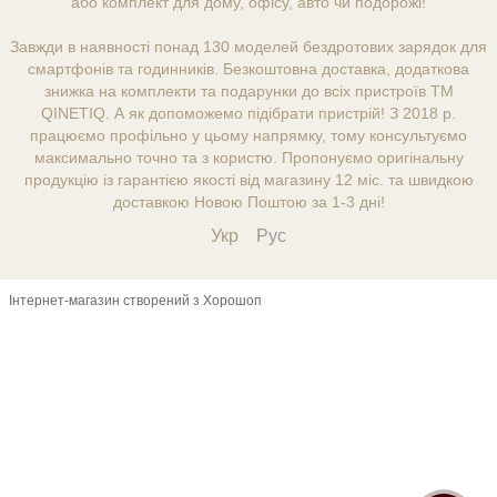
або комплект для дому, офісу, авто чи подорожі!
Завжди в наявності понад 130 моделей бездротових зарядок для
смартфонів та годинників. Безкоштовна доставка, додаткова
знижка на комплекти та подарунки до всіх пристроїв ТМ
QINETIQ. А як допоможемо підібрати пристрій! З 2018 р.
працюємо профільно у цьому напрямку, тому консультуємо
максимально точно та з користю. Пропонуємо оригінальну
продукцію із гарантією якості від магазину 12 міс. та швидкою
доставкою Новою Поштою за 1-3 дні!
Укр
Рус
Інтернет-магазин створений з Хорошоп