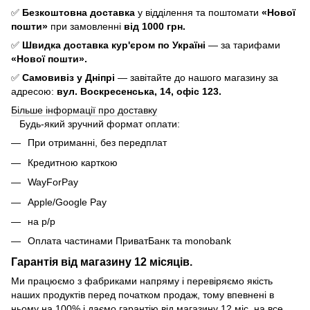
✅
Безкоштовна доставка
у відділення та поштомати
«Нової
пошти»
при замовленні
від 1000 грн.
✅
Швидка доставка кур'єром по Україні
— за тарифами
«Нової пошти».
✅
Самовивіз у Дніпрі
— завітайте до нашого магазину за
адресою:
вул. Воскресенська, 14, офіс 123.
Більше інформації про доставку
Будь-який зручний формат оплати:
При отриманні, без передплат
Кредитною карткою
WayForPay
Apple/Google Pay
на р/р
Оплата частинами ПриватБанк та monobank
Гарантія від магазину 12 місяців.
Ми працюємо з фабриками напряму і перевіряємо якість
наших продуктів перед початком продаж, тому впевнені в
ньому на 100% і даємо гарантію від магазину 12 міс. на все.