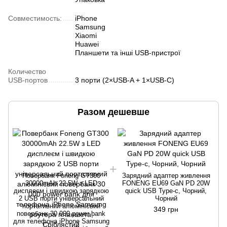
Совместимость:
iPhone
Samsung
Xiaomi
Huawei
Планшети та інші USB-пристрої
Количество
USB-портов
3 порти (2×USB-A + 1×USB-C)
Разом дешевше
Повербанк Foneng GT300
Зарядний адаптер живлення
30000mAh 22.5W з LED
FONENG EU69 GaN PD 20W
дисплеєм і швидкою зарядкою
quick USB Type-c, Чорний,
2 USB порти універсальний
Чорний
портативний алюмінієвий
349 грн
повербанк 30 000 power bank
для телефона iPhone Samsung