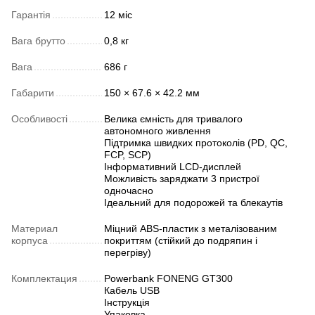
Гарантія
12 міс
Вага брутто
0,8 кг
Вага
686 г
Габарити
150 × 67.6 × 42.2 мм
Особливості
Велика ємність для тривалого
автономного живлення
Підтримка швидких протоколів (PD, QC,
FCP, SCP)
Інформативний LCD-дисплей
Можливість заряджати 3 пристрої
одночасно
Ідеальний для подорожей та блекаутів
Материал
Міцний ABS-пластик з металізованим
корпуса
покриттям (стійкий до подряпин і
перегріву)
Комплектация
Powerbank FONENG GT300
Кабель USB
Інструкція
Упаковка