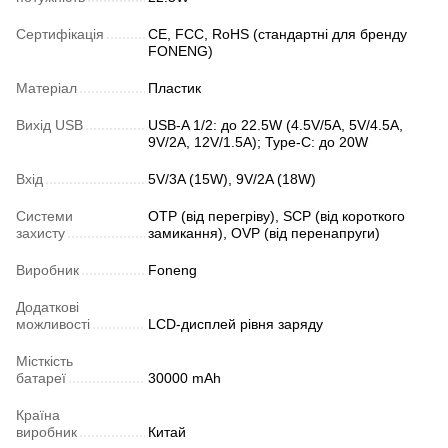
Сертифікація
CE, FCC, RoHS (стандартні для бренду
FONENG)
Матеріал
Пластик
Вихід USB
USB-A 1/2: до 22.5W (4.5V/5A, 5V/4.5A,
9V/2A, 12V/1.5A); Type-C: до 20W
Вхід
5V/3A (15W), 9V/2A (18W)
Системи
OTP (від перегріву), SCP (від короткого
захисту
замикання), OVP (від перенапруги)
Виробник
Foneng
Додаткові
можливості
LCD-дисплей рівня заряду
Місткість
батареї
30000 mAh
Країна
виробник
Китай