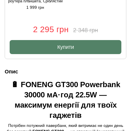
роутера планшета, Сріблястий
1 999 грн
2 295 грн
2 348 грн
Купити
Опис
🔋 FONENG GT300 Powerbank
30000 мА·год 22.5W —
максимум енергії для твоїх
гаджетів
Потрібен потужний павербанк, який витримає не один день