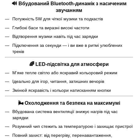
🔊
Вбудований Bluetooth-динамік з насиченим
звучанням
Потужність 5W для чіткої музики та подкастів
Глибокі баси та виразні високі частоти
Відтворення музики навіть під час зарядки
Підключення за секунди — і ви вже в ритмі улюблених
треків
🌈
LED-підсвітка для атмосфери
М’яке тепле світло або яскравий кольоровий режим
Ідеально для ігор, читання, затишних вечорів
Змінюй яскравість і кольори натисканням кнопки
🌬️
Охолодження та безпека на максимумі
Вбудована система вентиляції знижує нагрів під час
зарядки
Розумний чип стежить за температурою і захищає пристрої
Повний захист: від перегріву, перенавантаження,