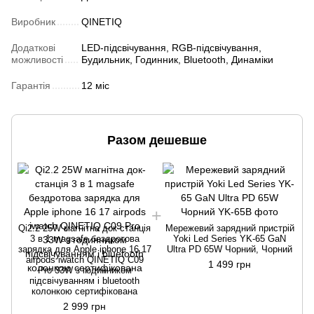
Виробник
QINETIQ
Додаткові
LED-підсвічування, RGB-підсвічування,
можливості
Будильник, Годинник, Bluetooth, Динаміки
Гарантія
12 міс
Разом дешевше
Q
Qi2.2 25W магнітна док-станція
Мережевий зарядний пристрій
3 в 1 magsafe бездротова
Yoki Led Series YK-65 GaN
з
зарядка для Apple iphone 16 17
Ultra PD 65W Чорний, Чорний
airpods iwatch QINETIQ C09
1 499 грн
Pro 33W з годинником
підсвічуванням і bluetooth
колонкою сертифікована
2 999 грн