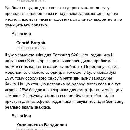
22.03.2026 в 16:43
Удобная вещь, когда не хочется держать на столе кучу
проводов. Телефон, часы и наушники заряжаются в одном
месте, плюс есть часы и подсветка смотрится аккуратно и по
функционалу приятно.
Відповісти
Сергій Батурін
19.03.2026 в 21:23
Шукав саме станцію для Samsung S26 Ultra, годинника і
навушників Samsung, і з цим виявилась дивна проблема —
нормальних варіантів на ринку небагато. Переглянув кілька
моделей, але майже всюди для телефону було максимум
15W, тому особливого сенсу міняти звичайну зарядку не
бачив. На цю станцію натрапив не одразу, виявилося що тут
якраз є 25W бездротової зарядки для смартфона, через що й
замовив. У підсумку закрила все, що було потрібно: один
пристрій для телефона, годинника і навушників. Для Samsung
реально вдала знахідка.
Відповісти
Калиниченко Владислав