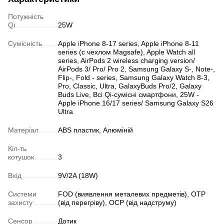
Потужність
Qi
25W
Сумісність
Apple iPhone 8-17 series, Apple iPhone 8-11
series (с чехлом Magsafe), Apple Watch all
series, AirPods 2 wireless charging version/
AirPods 3/ Pro/ Pro 2, Samsung Galaxy S-, Note-,
Flip-, Fold - series, Samsung Galaxy Watch 8-3,
Pro, Classic, Ultra, GalaxyBuds Pro/2, Galaxy
Buds Live, Всі Qi-сумісні смартфони, 25W -
Apple iPhone 16/17 series/ Samsung Galaxy S26
Ultra
Матеріал
ABS пластик, Алюміній
Кіл-ть
котушок
3
Вхід
9V/2A (18W)
Системи
FOD (виявлення металевих предметів), OTP
захисту
(від перегріву), OCP (від надструму)
Сенсор
Дотик