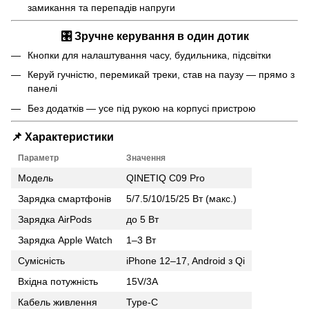
замикання та перепадів напруги
🎛️
Зручне керування в один дотик
Кнопки для налаштування часу, будильника, підсвітки
Керуй гучністю, перемикай треки, став на паузу — прямо з
панелі
Без додатків — усе під рукою на корпусі пристрою
📌
Характеристики
Параметр
Значення
Модель
QINETIQ C09 Pro
Зарядка смартфонів
5/7.5/10/15/25 Вт (макс.)
Зарядка AirPods
до 5 Вт
Зарядка Apple Watch
1–3 Вт
Сумісність
iPhone 12–17, Android з Qi
Вхідна потужність
15V/3A
Кабель живлення
Type-C