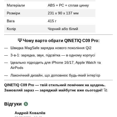
Матеріали
ABS + PC + сплав цинку
Розміри
231 x 90 x 137 мм
Вага
415 г
Колір
Чорний або білий
💡
Чому варто обрати QINETIQ C09 Pro:
Швидка MagSafe зарядка нового покоління Qi2
3-в-1: зарядка, звук, підсвітка — в одному корпусі
Ідеально підходить для iPhone 16/17, Apple Watch та
AirPods
Лаконічний дизайн, що доповнює будь-який інтер'єр
QINETIQ C09 Pro — твій стильний помічник на щодень.
Замовляй зараз — заряджай майбутнє вже сьогодні!
🚀
Відгуки
5
Андрей Ковалёв