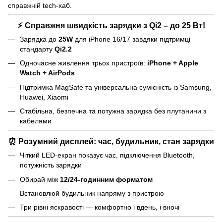
справжній tech-хаб.
⚡
Справжня швидкість зарядки з Qi2 – до 25 Вт!
Зарядка до
25W
для iPhone 16/17 завдяки підтримці
стандарту
Qi2.2
Одночасне живлення трьох пристроїв:
iPhone + Apple
Watch + AirPods
Підтримка MagSafe та універсальна сумісність із Samsung,
Huawei, Xiaomi
Стабільна, безпечна та потужна зарядка без плутанини з
кабелями
⏰
Розумний дисплей: час, будильник, стан зарядки
Чіткий LED-екран показує час, підключення Bluetooth,
потужність зарядки
Обирай між
12/24-годинним форматом
Встановлюй будильник напряму з пристрою
Три рівні яскравості — комфортно і вдень, і вночі