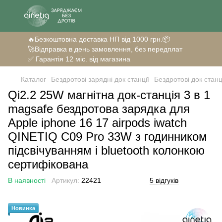
🔥Безкоштовна доставка НП від 1000 грн.📦
🚀Відправка в день замовлення, без передплат
✅ Гарантія 12 міс. від магазина
Каталог
Бездротові зарядні док станції
Бездротові док станц
Qi2.2 25W магнітна док-станція 3 в 1
magsafe бездротова зарядка для
Apple iphone 16 17 airpods iwatch
QINETIQ C09 Pro 33W з годинником
підсвічуванням і bluetooth колонкою
сертифікована
В наявності
Артикул:
22421
5 відгуків
Новинка