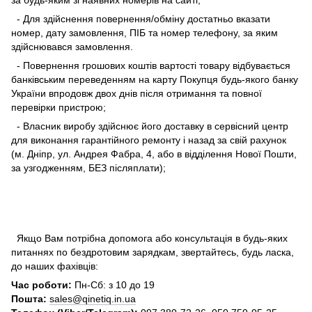
за будь-яким зі наявних номерів на сайті;
- Для здійснення повернення/обміну достатньо вказати
номер, дату замовлення, ПІБ та номер телефону, за яким
здійснювався замовлення.
- Повернення грошових коштів вартості товару відбувається
банківським переведенням на карту Покупця будь-якого банку
України впродовж двох днів після отримання та повної
перевірки пристрою;
- Власник виробу здійснює його доставку в сервісний центр
для виконання гарантійного ремонту і назад за свій рахунок
(м. Дніпр, ул. Андрея Фабра, 4, або в відділення Нової Пошти,
за узгодженням, БЕЗ післяплати);
Якщо Вам потрібна допомога або консультація в будь-яких
питаннях по бездротовим зарядкам, звертайтесь, будь ласка,
до наших фахівців:
Час роботи:
Пн-Сб: з 10 до 19
Пошта:
sales@qinetiq.in.ua