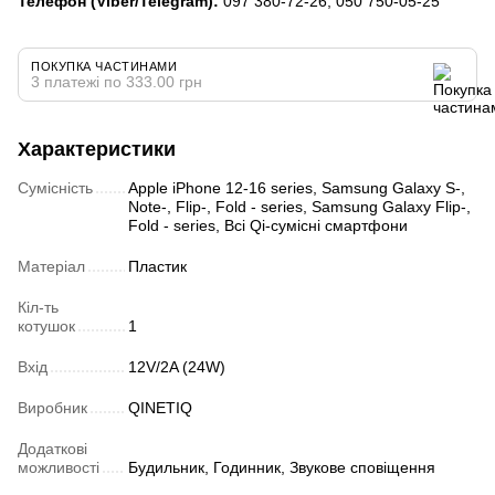
Телефон (Viber/Telegram):
097 380-72-26, 050 750-05-25
ПОКУПКА ЧАСТИНАМИ
3 платежі по 333.00 грн
Характеристики
Сумісність
Apple iPhone 12-16 series, Samsung Galaxy S-,
Note-, Flip-, Fold - series, Samsung Galaxy Flip-,
Fold - series, Всі Qi-сумісні смартфони
Матеріал
Пластик
Кіл-ть
котушок
1
Вхід
12V/2A (24W)
Виробник
QINETIQ
Додаткові
можливості
Будильник, Годинник, Звукове сповіщення