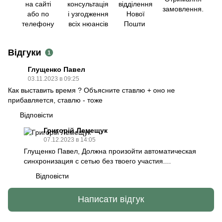
на сайті
консультація
відділення
замовлення.
або по
і узгодження
Нової
телефону
всіх нюансів
Пошти
Відгуки
1
Глущенко Павел
03.11.2023 в 09:25
Как выставить время ? Объясните ставлю + оно не
прибавляется, ставлю - тоже
Відповісти
Григорiй Лемещук
07.12.2023 в 14:05
Глущенко Павел, Должна произойти автоматическая
синхронизация с сетью без твоего участия....
Відповісти
Написати відгук