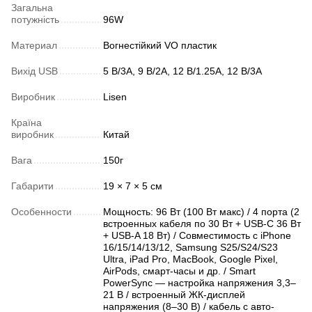
Загальна
потужність
96W
Материал
Вогнестійкий VO пластик
Вихід USB
5 В/3A, 9 В/2A, 12 В/1.25A, 12 В/3А
Виробник
Lisen
Країна
виробник
Китай
Вага
150г
Габарити
19 × 7 × 5 см
Особенности
Мощность: 96 Вт (100 Вт макс) / 4 порта (2
встроенных кабеля по 30 Вт + USB-C 36 Вт
+ USB-A 18 Вт) / Совместимость с iPhone
16/15/14/13/12, Samsung S25/S24/S23
Ultra, iPad Pro, MacBook, Google Pixel,
AirPods, смарт-часы и др. / Smart
PowerSync — настройка напряжения 3,3–
21 В / встроенный ЖК-дисплей
напряжения (8–30 В) / кабель с авто-